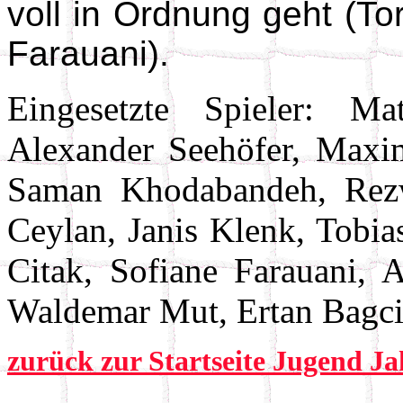
voll in Ordnung geht (To
Farauani).
Eingesetzte Spieler: M
Alexander Seehöfer, Maximi
Saman Khodabandeh, Rez
Ceylan, Janis Klenk, Tobia
Citak, Sofiane Farauani,
Waldemar Mut, Ertan Bagc
zurück zur Startseite Jugend J