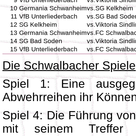
9
VfB Unterliederbach
vs.
Viktoria Sindl
10
Germania Schwanheim
vs.
SG Kelkheim
11
VfB Unterliederbach
vs.
SG Bad Sode
12
SG Kelkheim
vs.
Viktoria Sindl
13
Germania Schwanheim
vs.
FC Schwalba
14
SG Bad Soden
vs.
Viktoria Sindl
15
VfB Unterliederbach
vs.
FC Schwalba
Die Schwalbacher Spiele
Spiel 1: Eine ausgeg
Abwehrreihen ihr Können 
Spiel 4: Die Führung von
mit seinem Treffer 