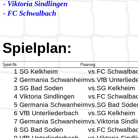
- Viktoria Sindlingen
- FC Schwalbach
Spielplan:
Spiel-Nr.
Paarung
1
SG Kelkheim
vs.
FC Schwalba
2
Germania Schwanheim
vs.
VfB Unterlied
3
SG Bad Soden
vs.
SG Kelkheim
4
Viktoria Sindlingen
vs.
FC Schwalba
5
Germania Schwanheim
vs.
SG Bad Sode
6
VfB Unterliederbach
vs.
SG Kelkheim
7
Germania Schwanheim
vs.
Viktoria Sindl
8
SG Bad Soden
vs.
FC Schwalba