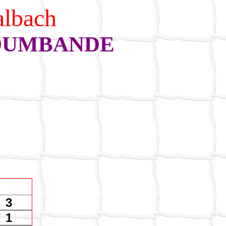
albach
NDUMBANDE
3
1