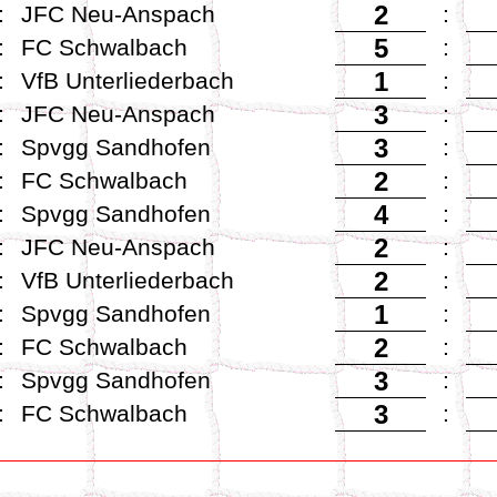
2
:
JFC Neu-Anspach
:
5
:
FC Schwalbach
:
1
:
VfB Unterliederbach
:
3
:
JFC Neu-Anspach
:
3
:
Spvgg Sandhofen
:
2
:
FC Schwalbach
:
4
:
Spvgg Sandhofen
:
2
:
JFC Neu-Anspach
:
2
:
VfB Unterliederbach
:
1
:
Spvgg Sandhofen
:
2
:
FC Schwalbach
:
3
:
Spvgg Sandhofen
:
3
:
FC Schwalbach
: