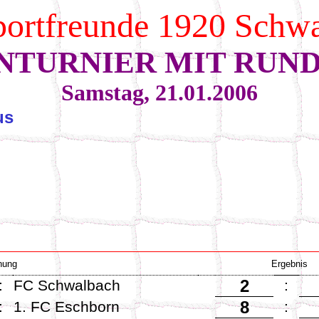
ortfreunde 1920 Schw
NTURNIER MIT RU
Samstag, 21.01.2006
us
nung
Ergebnis
2
:
FC Schwalbach
:
8
:
1. FC Eschborn
: