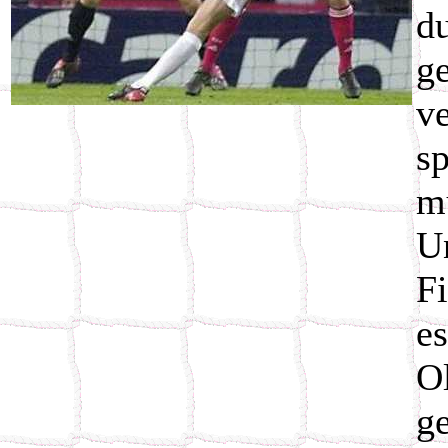
d
g
v
s
m
U
F
e
O
g