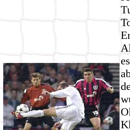
T
T
E
A
e
a
d
w
O
K