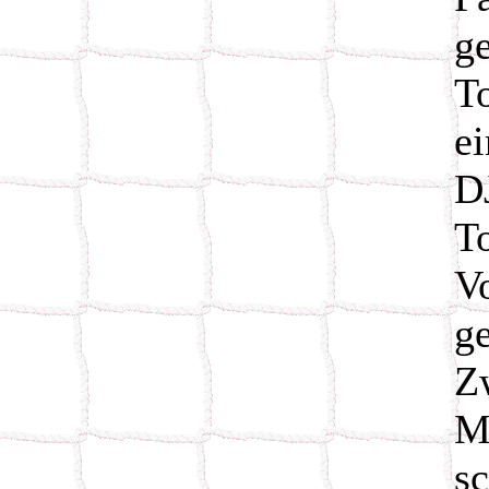
g
To
e
D
T
V
g
Z
M
s