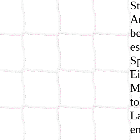
S
A
b
e
S
E
M
t
L
e